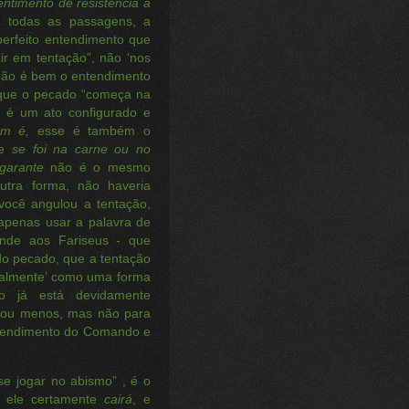
timento de resistência a
m todas as passagens, a
 perfeito entendimento que
air em tentação”, não ‘nos
 não é bem o entendimento
que o pecado “começa na
 é um ato configurado e
ém é,
esse é também o
be
se foi na carne ou no
garante
não é o mesmo
utra forma, não haveria
você angulou a tentação,
 apenas usar a palavra de
onde aos Fariseus - que
o pecado, que a tentação
otalmente’ como uma forma
o já está devidamente
s ou menos, mas não para
entendimento do Comando e
e jogar no abismo” , é o
, ele certamente
cairá
, e