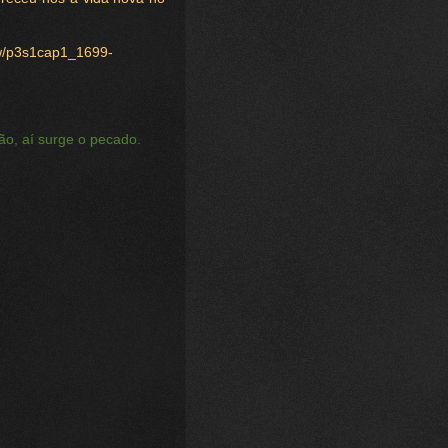
ew/p3s1cap1_1699-
ão, aí surge o pecado.