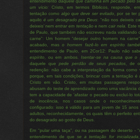
entendimento
daquele que caminha em pecado pelo sen
um vício:
Cristo, em termos Bíblicos, responde, e
tentação como
algo que deve ser evitado
, por se ter
aquilo
é um desagrado pra Deus
: “não nos deixeis c
deixeis’ nem
entrar em tentação
e nem
cair nela
. Este
de Paulo, que também não escreveu nada validando 
carne”: Um homem “desejar outro homem na carne”
acabado, mas
o homem fazê-lo em espírito tamb
entendimento de Paulo, em 2Cor12: Paulo não sa
espírito
, ou em ambos.
Isentar-se na causa que o 
daquele que
pede perdão de seus pecados
, de o
redenção: não cabe a interpretação da forma como 
porque, em tais condições, brincar com a tentação é
Cristo em vão. Cristo, em muitas passagens resp
abusam do teste de aprendizado como uma vacância d
tem a capacidade de ‘afastar o pecado ou excluí-lo t
de inocência, nos casos onde o reconheciment
configurado: isso é válido para um jovem de 15 ano
adultos, reconhecidamente, os quais têm o perfeito 
do desagrado ao gosto de Deus.
Em “pular uma taça”, ou na passagem do deserto - “s
entendimento de que
se a tentação for inicializada