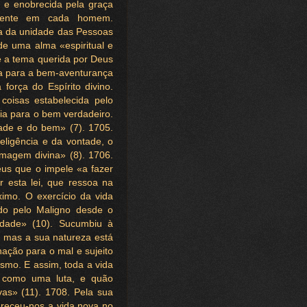
l e enobrecida pela graça
esente em cada homem.
 da unidade das Pessoas
 de uma alma «espiritual e
e a tema querida por Deus
da para a bem-aventurança
força do Espírito divino.
oisas estabelecida pelo
ria para o bem verdadeiro.
ade e do bem» (7). 1705.
teligência e da vontade, o
imagem divina» (8). 1706.
us que o impele «a fazer
r esta lei, que ressoa na
imo. O exercício da vida
do pelo Maligno desde o
dade» (10). Sucumbiu à
 mas a sua natureza está
nação para o mal e sujeito
smo. E assim, toda a vida
e como uma luta, e quão
vas» (11). 1708. Pela sua
ereceu-nos a vida nova no