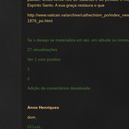
Espírito Santo. A sua graça restaura o que
http://www.vatican.va/archive/cathechism_po/index_n
1876_po.html
Se o desejo se materializa em ato, em atitude ou omiss
27 visualizações
Ver 1 voto positivo
1
2
Adição de comentários desativada
Anne Henriques
dom.
Oi Luís,