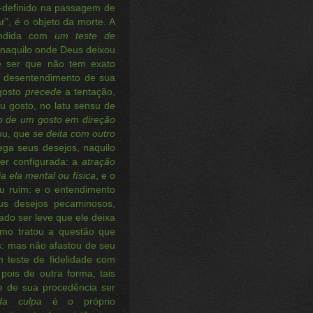
-definido na passagem de
r”, é o objeto da morte. A
fundida com
um teste de
naquilo onde Deus deixou
ele ser que não tem exato
m desentendimento de sua
 gosto
precede
a tentação,
u gosto, no latu sensu de
o de um gosto em direção
ou, que
se deita com outro
ega seus desejos, naquilo
ser configurada: a
atração
ja ela mental ou física
, e o
 ruim: e o entendimento
s desejos pecaminosos,
ado ser leve que ele deixa
smo tratou a questão que
:
mas não afastou de seu
 teste de fidelidade com
 pois de outra forma, tais
te de sua procedência ser
da culpa
é o próprio