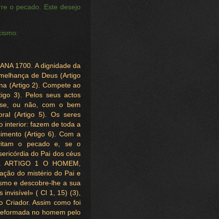
re o pecado. Este desejo
cismo:
A 1700. A dignidade da
melhança de Deus (Artigo
na (Artigo 2). Compete ao
igo 3). Pelos seus actos
a-se, ou não, com o bem
ral (Artigo 5). Os seres
 interior: fazem de toda a
scimento (Artigo 6). Com a
evitam o pecado e, se o
ericórdia do Pai dos céus
dade. ARTIGO 1 O HOMEM,
ação do mistério do Pai e
smo e descobre-lhe a sua
nvisível» ( Cl 1, 15) (3),
 Criador. Assim como foi
, deformada no homem pelo