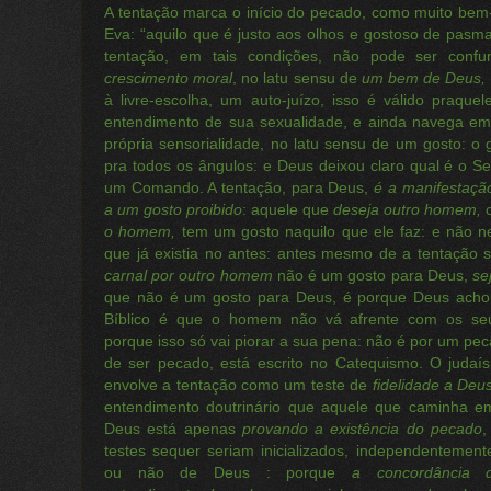
A tentação marca o início do pecado, como muito bem
Eva: “aquilo que é justo aos olhos e gostoso de pasma
tentação, em tais condições, não pode ser con
crescimento moral
, no latu sensu de
um bem de Deus,
à livre-escolha, um auto-juízo, isso é válido praqu
entendimento de sua sexualidade, e ainda navega e
própria sensorialidade, no latu sensu de um gosto: o
pra todos os ângulos: e Deus deixou claro qual é o Se
um Comando. A tentação, para Deus,
é a manifestaçã
a um gosto proibido
: aquele que
deseja outro homem,
o homem,
tem um gosto naquilo que ele faz: e não n
que já existia no antes: antes mesmo de a tentação 
carnal
por outro homem
não é um gosto para Deus,
se
que não é um gosto para Deus, é porque Deus achou
Bíblico é que o homem não vá afrente com os seu
porque isso só vai piorar a sua pena: não é por um pec
de ser pecado, está escrito no Catequismo. O judaí
envolve a tentação como um teste de
fidelidade a Deus
entendimento doutrinário que aquele que caminha em
Deus está apenas
provando a existência do pecado
,
testes sequer seriam inicializados, independentemen
ou não de Deus : porque
a concordância 