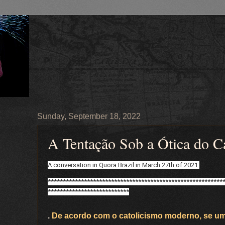
Sunday, September 18, 2022
A Tentação Sob a Ótica do C
A conversation in Quora Brazil in March 27th of 2021:
**********************************************************
***************************
.
De acordo com o catolicismo moderno, se u