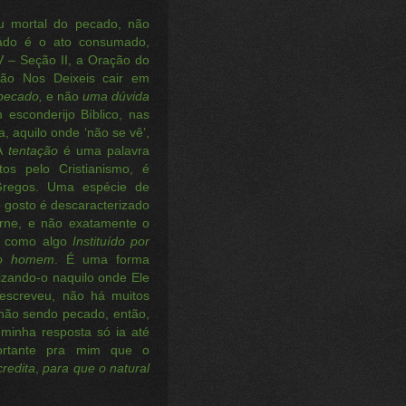
u mortal do pecado, não
ado é o ato consumado,
V – Seção II, a Oração do
 Não Nos Deixeis cair em
pecado,
e não
uma dúvida
esconderijo Bíblico, nas
a, aquilo onde ‘não se vê’,
 A
tentação
é uma palavra
os pelo Cristianismo, é
Gregos. Uma espécie de
 o gosto é descaracterizado
rne, e não exatamente o
a, como algo
Instituído por
do homem
. É uma forma
izando-o naquilo onde Ele
escreveu, não há muitos
 não sendo pecado, então,
 minha resposta só ia até
portante pra mim que o
credita
,
para que
o
natural