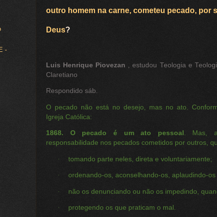
outro homem na carne, cometeu pecado, por ser
o
Deus
?
 -
Luis Henrique Piovezan
, estudou Teologia e Teolog
Claretiano
Respondido sáb.
O pecado não está no desejo, mas no ato. Confor
Igreja Católica:
1868.
O pecado é um ato pessoal
. Mas, a
responsabilidade nos pecados cometidos por outros, 
·
tomando parte neles, direta e voluntariamente;
·
ordenando-os, aconselhando-os, aplaudindo-os
·
não os denunciando ou não os impedindo, quand
·
protegendo os que praticam o mal.