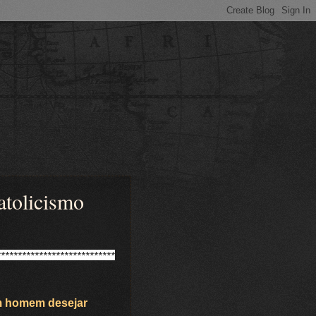
atolicismo
****************************
m homem desejar