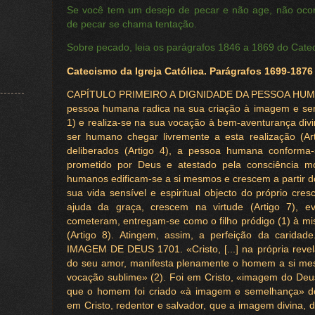
Se você tem um desejo de pecar e não age, não ocor
de pecar se chama tentação.
Sobre pecado, leia os parágrafos 1846 a 1869 do Cate
Catecismo da Igreja Católica. Parágrafos 1699-1876
CAPÍTULO PRIMEIRO A DIGNIDADE DA PESSOA HUMAN
pessoa humana radica na sua criação à imagem e se
1) e realiza-se na sua vocação à bem-aventurança divi
ser humano chegar livremente a esta realização (Art
deliberados (Artigo 4), a pessoa humana conform
prometido por Deus e atestado pela consciência mo
humanos edificam-se a si mesmos e crescem a partir do
sua vida sensível e espiritual objecto do próprio cre
ajuda da graça, crescem na virtude (Artigo 7), 
cometeram, entregam-se como o filho pródigo (1) à mis
(Artigo 8). Atingem, assim, a perfeição da cari
IMAGEM DE DEUS 1701. «Cristo, [...] na própria revel
do seu amor, manifesta plenamente o homem a si me
vocação sublime» (2). Foi em Cristo, «imagem do Deus i
que o homem foi criado «à imagem e semelhança» do
em Cristo, redentor e salvador, que a imagem divina