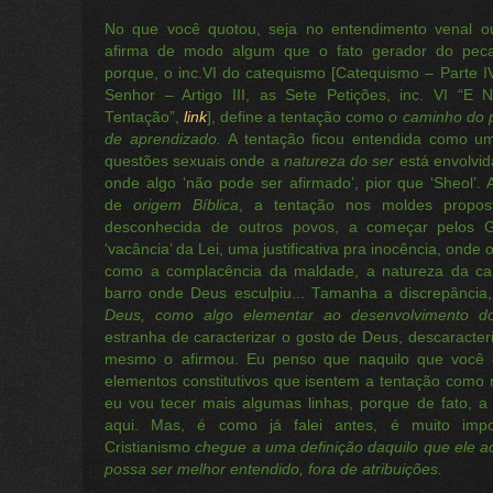
No que você quotou, seja no entendimento venal o
afirma de modo algum que o fato gerador do pec
porque, o inc.VI do catequismo [Catequismo – Parte I
Senhor – Artigo III, as Sete Petições, inc. VI “E
Tentação”,
link
], define a tentação como
o caminho do 
de aprendizado.
A tentação ficou entendida como um 
questões sexuais onde a
natureza do ser
está envolvid
onde algo ‘não pode ser afirmado’, pior que ‘Sheol’.
de
origem Bíblica
, a tentação nos moldes propost
desconhecida de outros povos, a começar pelos 
‘vacância’ da Lei, uma justificativa pra inocência, onde
como a complacência da maldade, a natureza da ca
barro onde Deus esculpiu... Tamanha a discrepânci
Deus, como algo elementar ao desenvolvimento 
estranha de caracterizar o gosto de Deus, descaracter
mesmo o afirmou. Eu penso que naquilo que você 
elementos constitutivos que isentem a tentação como
eu vou tecer mais algumas linhas, porque de fato, a
aqui. Mas, é como já falei antes, é muito im
Cristianismo
chegue a uma definição
daquilo que ele a
possa ser melhor entendido, fora de atribuições.