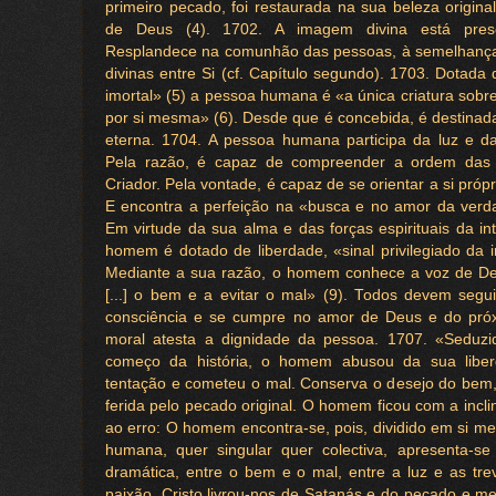
primeiro pecado, foi restaurada na sua beleza origina
de Deus (4). 1702. A imagem divina está pr
Resplandece na comunhão das pessoas, à semelhança
divinas entre Si (cf. Capítulo segundo). 1703. Dotada
imortal» (5) a pessoa humana é «a única criatura sobr
por si mesma» (6). Desde que é concebida, é destina
eterna. 1704. A pessoa humana participa da luz e da 
Pela razão, é capaz de compreender a ordem das c
Criador. Pela vontade, é capaz de se orientar a si próp
E encontra a perfeição na «busca e no amor da verd
Em virtude da sua alma e das forças espirituais da in
homem é dotado de liberdade, «sinal privilegiado da 
Mediante a sua razão, o homem conhece a voz de De
[...] o bem e a evitar o mal» (9). Todos devem segui
consciência e se cumpre no amor de Deus e do próx
moral atesta a dignidade da pessoa. 1707. «Seduzi
começo da história, o homem abusou da sua liber
tentação e cometeu o mal. Conserva o desejo do bem,
ferida pelo pecado original. O homem ficou com a incli
ao erro: O homem encontra-se, pois, dividido em si me
humana, quer singular quer colectiva, apresenta-s
dramática, entre o bem e o mal, entre a luz e as tre
paixão, Cristo livrou-nos de Satanás e do pecado e m