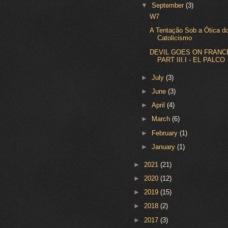
▼
September
(3)
W7
A Tentação Sob a Ótica d
Catolicismo
DEVIL GOES ON FRANCE
PART III.I - EL PALCO
►
July
(3)
►
June
(3)
►
April
(4)
►
March
(6)
►
February
(1)
►
January
(1)
►
2021
(21)
►
2020
(12)
►
2019
(15)
►
2018
(2)
►
2017
(3)