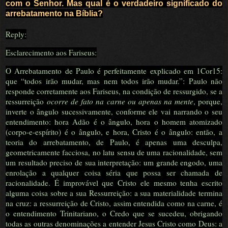
com o Senhor. Mas qual é o verdadeiro significado do
arrebatamento na Bíblia?
Reply:
Esclarecimento aos Fariseus:
O Arrebatamento de Paulo é perfeitamente explicado em 1Cor15:
que “todos irão mudar, mas nem todos irão mudar.”: Paulo não
responde corretamente aos Fariseus, na condição de ressurgido, se a
ressurreição
ocorre de fato na carne ou apenas na mente
, porque,
inverte o ângulo sucessivamente, conforme ele vai narrando o seu
entendimento: hora Adão é o ângulo, hora o homem atomizado
(corpo-e-espírito) é o ângulo, e hora, Cristo é o ângulo: então, a
teoria do arrebatamento, de Paulo, é apenas uma desculpa,
geometricamente facciosa, no latu sensu de uma racionalidade, sem
um resultado preciso de sua interpretação: um grande engodo, uma
enrolação a qualquer coisa séria que possa ser chamada de
racionalidade. É improvável que Cristo ele mesmo tenha escrito
alguma coisa sobre a sua Ressurreição: a sua materialidade termina
na cruz: a ressurreição de Cristo, assim entendida como na carne, é
o entendimento Trinitariano, o Credo que se sucedeu, obrigando
todas as outras denominações a entender Jesus Cristo como Deus: a