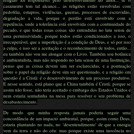
religião foi responsável pelo desenvolvimento do amor... se o
casamento tem tal alcance... as religiões estão envolvidas com
pedofilia, estupros, violências, guerras, processos de escravidão,
degradação a vida, porque o perdão está envolvido com a
repetência, onde a tolerância está envolvida com a continuidade do
pecado, e que todas essas coisas são entendidas no latu sensu de
uma permissividade, porque todos estão condicionados a isso, o
irrecuperável, que a imperfeição é a condição de Deus, e só por isso
a culpa, e isso ser a aceitação e o reconhecimento de todos, então...
eu também não vou me alongar com o Livro. Também sou botânica
e ambientalista, mas não respondo no latu sensu de uma Instituição,
penso que as coisas devem sim ser esclarecidas, e a pontuação
sobre o papel da religião deve sim ser questionado, e a religião em
questão é a Cristã: é o desenvolvimento de um processo produtivo.
E nesse sentido, está plano que a China também é Cristã: porque se
assim não fosse, não teria aceitado o embargo dos Estados Unidos e
nem estaria sentadinha na mesa para resolver o seu problema de
desabastecimento.
De modo que minha resposta jamais poderia seguir uma
concordância de um impacto ambiental, porque, assim como Deus,
estaria plantando no nada, no ‘desentendimento’ de que a energia
vem da terra e não do céu: mas porque existe uma inocência no