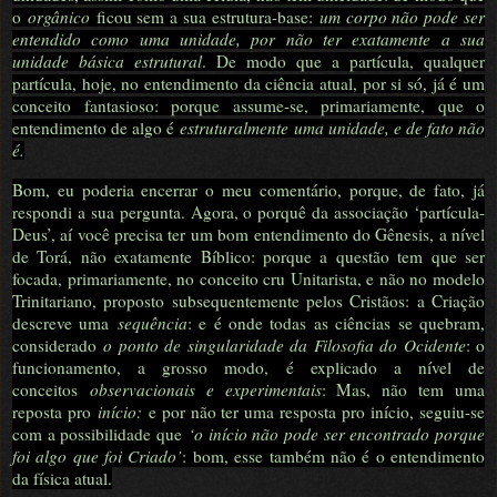
o
orgânico
ficou sem a sua estrutura-base:
um corpo não pode ser
entendido como uma unidade, por não ter exatamente a sua
unidade básica estrutural
. De modo que a partícula, qualquer
partícula, hoje, no entendimento da ciência atual, por si só, já é um
conceito fantasioso: porque assume-se, primariamente, que o
entendimento de algo é
estruturalmente uma unidade, e de fato não
é.
Bom, eu poderia encerrar o meu comentário, porque, de fato, já
respondi a sua pergunta. Agora, o porquê da associação ‘partícula-
Deus’, aí você precisa ter um bom entendimento do Gênesis, a nível
de Torá, não exatamente Bíblico: porque a questão tem que ser
focada, primariamente, no conceito cru Unitarista, e não no modelo
Trinitariano, proposto subsequentemente pelos Cristãos: a Criação
descreve uma
sequência
: e é onde todas as ciências se quebram,
considerado
o ponto de singularidade da Filosofia do Ocidente
: o
funcionamento, a grosso modo, é explicado a nível de
conceitos
observacionais e experimentais
: Mas, não tem uma
reposta pro
início:
e por não ter uma resposta pro início, seguiu-se
com a possibilidade que
‘o início não pode ser encontrado porque
foi algo que foi Criado’
: bom, esse também não é o entendimento
da física atual.