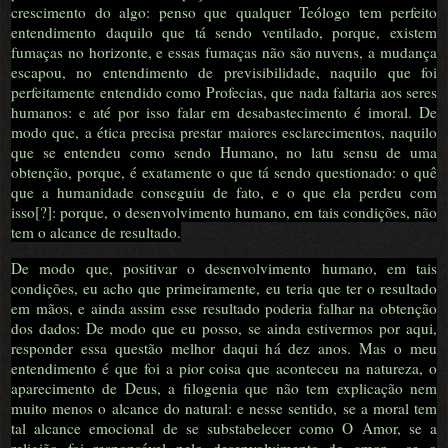
crescimento do algo: penso que qualquer Teólogo tem perfeito
entendimento daquilo que tá sendo ventilado, porque, existem
fumaças no horizonte, e essas fumaças não são nuvens, a mudança
escapou, no entendimento de previsibilidade, naquilo que foi
perfeitamente entendido como Profecias, que nada faltaria aos seres
humanos: e até por isso falar em desabastecimento é imoral. De
modo que, a ética precisa prestar maiores esclarecimentos, naquilo
que se entendeu como sendo Humano, no latu sensu de uma
obtenção, porque, é exatamente o que tá sendo questionado: o quê
que a humanidade conseguiu de fato, e o que ela perdeu com
isso[?]: porque, o desenvolvimento humano, em tais condições, não
tem o alcance de resultado.
De modo que, positivar o desenvolvimento humano, em tais
condições, eu acho que primeiramente, eu teria que ter o resultado
em mãos, e ainda assim esse resultado poderia falhar na obtenção
dos dados: De modo que eu posso, se ainda estivermos por aqui,
responder essa questão melhor daqui há dez anos. Mas o meu
entendimento é que foi a pior coisa que aconteceu na natureza, o
aparecimento de Deus, a filogenia que não tem explicação nem
muito menos o alcance do natural: e nesse sentido, se a moral tem
tal alcance emocional de se substabelecer como O Amor, se a