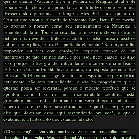
que se chama ‘Vaticano II’, e a postura da Religião atual é de
separar-se da ciência e aponta-la como inimigo, como se nunca
tivessem sido parceiras, ao longo destes 300 anos, quando o
Cristianismo virou a Filosofia do Ocidente. Sim, Deus falou merda,
ao apontar o homem como seu entendimento da Natureza: a
semente cotada no Torá é um esculacho: e isso é onde você deve se
debater, não deve desistir de seu achado, e insistir nessa questão e
cobrar sim explicação: cadê a partícula elementar? Se ninguém lhe
responder, ou vier com enrolação, esqueça, trata-se de um
mentiroso: de fato ele não sabe, e por isso, ficou calado: eu digo
isso, porque, já tive grandes dificuldades de conversar com físicos
sérios, de várias universidades do mundo, e a resposta que eu obtive
foi essa: “infelizmente, a gente não tem resposta, porque a física,
atualmente, não tem naturalidade”: e não há prognóstico que a
questão possa ser revertida, porque o modelo teorético que se
apontou como base de uma racionalidade científica está,
grosseiramente, errado, de uma forma vergonhosa: os cientistas
sabem disso, e por isso mesmo tou me alongando, porque, eram
eles que deveriam estar aqui respondendo pra você, o que é
exatamente a fantasia do que estamos falando.
760 visualizações
·
Ver votos positivos
·
Visualizar compartilhadores
Sebastiao Lima, Felipe Wagner, Gabriel Alencar e outros 2 deram votos