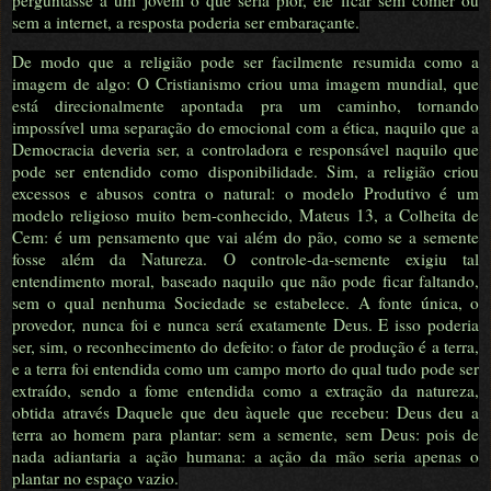
perguntasse a um jovem o que seria pior, ele ficar sem comer ou
sem a internet, a resposta poderia ser embaraçante.
De modo que a religião pode ser facilmente resumida como a
imagem de algo: O Cristianismo criou uma imagem mundial, que
está direcionalmente apontada pra um caminho, tornando
impossível uma separação do emocional com a ética, naquilo que a
Democracia deveria ser, a controladora e responsável naquilo que
pode ser entendido como disponibilidade. Sim, a religião criou
excessos e abusos contra o natural: o modelo Produtivo é um
modelo religioso muito bem-conhecido, Mateus 13, a Colheita de
Cem: é um pensamento que vai além do pão, como se a semente
fosse além da Natureza. O controle-da-semente exigiu tal
entendimento moral, baseado naquilo que não pode ficar faltando,
sem o qual nenhuma Sociedade se estabelece. A fonte única, o
provedor, nunca foi e nunca será exatamente Deus. E isso poderia
ser, sim, o reconhecimento do defeito: o fator de produção é a terra,
e a terra foi entendida como um campo morto do qual tudo pode ser
extraído, sendo a fome entendida como a extração da natureza,
obtida através Daquele que deu àquele que recebeu: Deus deu a
terra ao homem para plantar: sem a semente, sem Deus: pois de
nada adiantaria a ação humana: a ação da mão seria apenas o
plantar no espaço vazio.