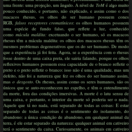
uma frente: uma projeção, um ângulo. A nível de
ToM
é algo muito
pouco conhecido, e portanto, não explicado, e assim como o dos
macacos rhesus, os olhos do ser humano possuem cones
RGB,
falsos receptores cromatínicos
: os olhos humanos possuem
uma espécie de fundo falso, que reflete a luz, conhecido
como
mácula maldita:
excetuando o ser humano, só os macacos
rhesus têm a mácula maldita: os olhos dos macacos rhesus têm os
mesmos problemas degenerativos que os do ser humano. De modo
que a experiência já foi feita. Agora, se a experiência com o rhesus
fosse dentro de uma caixa preta, ele sairia falando, porque os olhos
reflexivos humanos possuem essa capacidade de o branco refletir o
preto e o preto refletir o branco: isso não é uma qualidade, mas um
defeito, não foi a natureza que fez os olhos do ser humano assim,
mas
o
desgosto
. Os rhesus, assim como os seres humanos, são os
únicos que se auto-reconhecem no espelho, e têm o entendimento
da morte, fora das condições imersivas. A morte é o latu sensu de
uma caixa, e portanto, o interior da morte só poderia ser o nada.
Aquele que tá no nada, está separado de todas as coisas: E estar
separado de todas as coisas é o sentimento do isolamento, do
abandono: a única condição de abandono, em qualquer animal da
terra, é ele estar separado da natureza: qualquer animal em cativeiro
terá o sentimento da caixa. Curiosamente, os animais em cativeiro