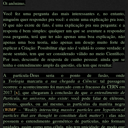
Oi anônimo,
Você fez uma pergunta das mais interessantes e, no entanto,
ninguém quer responder pra você: e existe uma explicação pra isso.
O que não existe de fato, é uma explicação pra sua pergunta: e a
resposta é bem simples: qualquer um que se aventure a responder
essa pergunta, terá que ter não apenas uma boa explicação, não
apenas uma boa teoria, não apenas um desejo muito forte de
explicar a Criação: Possibilitar algo não é validá-lo como verdade: e
neste sentido, tem que ser considerado válido no meio Científico.
Por isso, desconfie de resposta de cunho pessoal: ainda que se
tenha o entendimento amplo da questão, ela tem que resultar.
A partícula-Deus seria o ponto de fusão, onde
a
Teologia
marcaria
a sua chegada a Ciência
: tal passagem
ocorreu: o acontecimento foi marcado com o fracasso da CERN em
2017 [
x
], que chegaram à conclusão de que
o entendimento de
Partícula, no universo, não existe
: você pode falar de elétrons,
prótons, quarks, ou até mesmo, as partículas da matéria negra
(
WIMP
– ‘
Weakly interacting massive particles are hypothetical
particles that are thought to constitute dark matter’
) : elas não
possuem o entendimento geométrico de partículas, não formam
unidades, assim como uma célula, não tem unicidade: de modo que