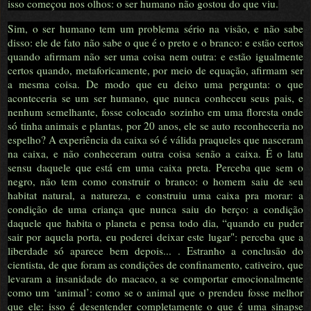
isso começou nos olhos: o ser humano não gostou do que viu.
Sim, o ser humano tem um problema sério na visão, e não sabe
disso: ele de fato não sabe o que é o preto e o branco: e estão certos
quando afirmam não ser uma coisa nem outra: e estão igualmente
certos quando, metaforicamente, por meio de equação, afirmam ser
a mesma coisa. De modo que eu deixo uma pergunta: o que
aconteceria se um ser humano, que nunca conheceu seus pais, e
nenhum semelhante, fosse colocado sozinho em uma floresta onde
só tinha animais e plantas, por 20 anos, ele se auto reconheceria no
espelho? A experiência da caixa só é válida praqueles que nasceram
na caixa, e não conheceram outra coisa senão a caixa. É o latu
sensu daquele que está em uma caixa preta. Perceba que sem o
negro, não tem como construir o branco: o homem saiu de seu
habitat natural, a natureza, e construiu uma caixa pra morar: a
condição de uma criança que nunca saiu do berço: a condição
daquele que habita o planeta e pensa todo dia, “quando eu puder
sair por aquela porta, eu poderei deixar este lugar": perceba que a
liberdade só aparece bem depois... . Estranho a conclusão do
cientista, de que foram as condições de confinamento, cativeiro, que
levaram a insanidade do macaco, a se comportar emocionalmente
como um ‘animal’: como se o animal que o prendeu fosse melhor
que ele: isso é desentender completamente o que é uma sinapse