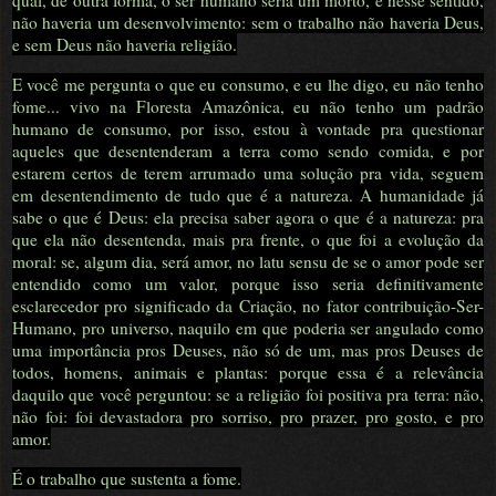
qual, de outra forma, o ser humano seria um morto, e nesse sentido,
não haveria um desenvolvimento: sem o trabalho não haveria Deus,
e sem Deus não haveria religião.
E você me pergunta o que eu consumo, e eu lhe digo, eu não tenho
fome... vivo na Floresta Amazônica, eu não tenho um padrão
humano de consumo, por isso, estou à vontade pra questionar
aqueles que desentenderam a terra como sendo comida, e por
estarem certos de terem arrumado uma solução pra vida, seguem
em desentendimento de tudo que é a natureza. A humanidade já
sabe o que é Deus: ela precisa saber agora o que é a natureza: pra
que ela não desentenda, mais pra frente, o que foi a evolução da
moral: se, algum dia, será amor, no latu sensu de se o amor pode ser
entendido como um valor, porque isso seria definitivamente
esclarecedor pro significado da Criação, no fator contribuição-Ser-
Humano, pro universo, naquilo em que poderia ser angulado como
uma importância pros Deuses, não só de um, mas pros Deuses de
todos, homens, animais e plantas: porque essa é a relevância
daquilo que você perguntou: se a religião foi positiva pra terra: não,
não foi: foi devastadora pro sorriso, pro prazer, pro gosto, e pro
amor.
É o trabalho que sustenta a fome.