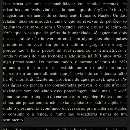
latu sensu de uma sustentabilidade: em estudos recentes, há
relatórios confiáveis, vindos nada menos que do órgão máximo da
magistratura elementar do conhecimento humano, Nações Unidas,
relatam duas curiosidades: uma é que as reservas de petróleo só
aguentam dez anos, e sem a Venezuela, cinco; a outra, relatório da
FAO, que o estoque de grãos da humanidade, só aguentam dois
meses: isso se não houver um crash em algum dos cinco países
produtores. Se você tem por um lado um gargalo de energia,
porque são a fonte padrão de abastecimento, as termelétricas, e
ainda vivemos de uma tecnologia adquirida há 300 anos atrás, é
algo preocupante. Do mesmo modo, o mesmo relatório da FAO
aponta que foi um erro ter insistido em um modelo produtivo
baseado em um entendimento que já havia sido considerado falho
há 40 anos atrás. Existe um problema de água potável: apenas 1%
das águas do planeta são consideradas potáveis, e o alto nível de
toxicidade vem reduzindo essa porcentagem ainda mais. E você
junta isso com o impacto do carbono antropogênico. Países como a
china, até pouco tempo, não haviam adotado o padrão capitalista,
onde o crescimento econômico é necessário, pra manter constantes
o consumo e a renda, e home são verdadeiras usinas de um
sentimento.