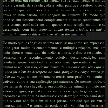
ele não teria um retorno para habitar sua reflexão, sendo o fim da
vida a garantia de sua chegada a volta, para que o reflexo fosse o
corpo, do qual ele é o espírito: e ao mesmo tempo o fim como a
prova de uma partida, uma chegada na natureza. De modo que
pode-se sim desconsiderar completamente quais os sentimentos de
uma criança confinada em um quarto, e sua relação-mundo, e se
desentender com isso
como as caixas foram criadas: em quê o
habitar humano se difere da experiência dos macacos.
De modo que, os ângulos de uma ideia, assim como sua expressão,
pode gerar múltiplos entendimentos e múltiplas relações: mas em
nada altera o status quo da razão: a morte, o fim, o resultado, a
sentença, e o reconhecimento coletivo dessa condição, uma
condição quase embrionária, se não fosse apresentada: nenhum
animal nasce com isso,
existir dentro de um copo: que seu espírito
nunca foi além do desespero do rato, porque seu corpo nunca foi
além do copo:
só um prisioneiro criaria uma prisão, validando o
cativeiro como a sua explicação pra natureza: Do mesmo modo, o
latu sensu de sua chegada, a sua condição de animal, em meio aos
valores, a água, o petróleo e a comida, a energia chegando ao fim:
encontrar o seu final na natureza: e constatar que nunca sairá dela:
que o valor não foi além de sua prisão.. por quê que ele viu a
natureza assim..? o sorriso do cordeiro não vai além do desespero