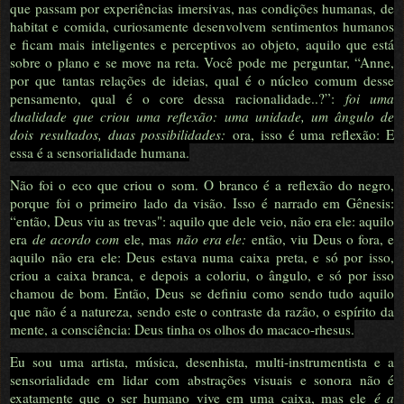
que passam por experiências imersivas, nas condições humanas, de
habitat e comida, curiosamente desenvolvem sentimentos humanos
e ficam mais inteligentes e perceptivos ao objeto, aquilo que está
sobre o plano e se move na reta. Você pode me perguntar, “Anne,
por que tantas relações de ideias, qual é o núcleo comum desse
pensamento, qual é o core dessa racionalidade..?”:
foi uma
dualidade que criou uma reflexão: uma unidade, um ângulo de
dois resultados, duas possibilidades:
ora, isso é uma reflexão: E
essa é a sensorialidade humana.
Não foi o eco que criou o som. O branco é a reflexão do negro,
porque foi o primeiro lado da visão. Isso é narrado em Gênesis:
“então, Deus viu as trevas": aquilo que dele veio, não era ele: aquilo
era
de acordo com
ele, mas
não era ele:
então, viu Deus o fora, e
aquilo não era ele: Deus estava numa caixa preta, e só por isso,
criou a caixa branca, e depois a coloriu, o ângulo, e só por isso
chamou de bom. Então, Deus se definiu como sendo tudo aquilo
que não é a natureza, sendo este o contraste da razão, o espírito da
mente, a consciência: Deus tinha os olhos do macaco-rhesus.
Eu sou uma artista, música, desenhista, multi-instrumentista e a
sensorialidade em lidar com abstrações visuais e sonora não é
exatamente que o ser humano vive em uma caixa, mas ele
é a