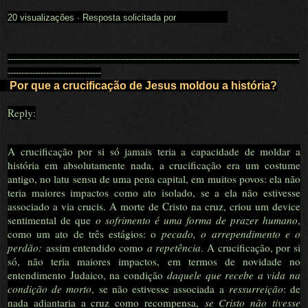
20 visualizações
·
Resposta solicitada por
Mara Garcia
----------------------------------------------------------------------------------------------------------
----------------------------------
Por que a crucificação de Jesus moldou a história?
Reply:
A crucificação por si só jamais teria a capacidade de moldar a
história em absolutamente nada, a crucificação era um costume
antigo, no latu sensu de uma pena capital, em muitos povos: ela não
teria maiores impactos como ato isolado, se a ela não estivesse
associado a via crucis. A morte de Cristo na cruz, criou um device
sentimental de que
o sofrimento é uma forma de prazer humano
,
como um ato de três estágios: o
pecado, o arrependimento e o
perdão:
assim entendido como
a repetência
. A crucificação, por si
só, não teria maiores impactos, em termos de novidade no
entendimento Judaico, na condição
daquele que recebe a vida na
condição de morto
, se não estivesse associada a
ressurreição
: de
nada adiantaria a cruz como recompensa,
se Cristo não tivesse