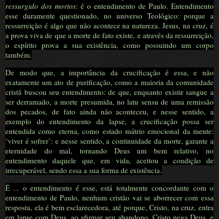
ressurgido dos mortos
: é o entendimento de Paulo. Entendimento
esse duramente questionado, no universo Teológico: porque a
ressurreição é algo que não acontece na natureza. Jesus, na cruz, é
a prova viva de que a morte de fato existe, e através da ressurreição,
o espírito prova a sua existência, como possuindo um corpo
também.
De modo que, a importância da crucificação é essa, e não
exatamente um ato de purificação, como a maioria da comunidade
cristã buscou seu entendimento: de que, enquanto existir sangue a
ser derramado, a morte presumida, no latu sensu de uma remissão
dos pecados, de fato ainda não aconteceu, e nesse sentido, a
exemplo do entendimento da lapse, a crucificação possa ser
entendida como eterna, como estado mátrio emocional da mente:
‘viver é sofrer’: e nesse sentido, a continuidade da morte, garante a
eternidade do mal, tornando Deus um bem relativo, no
entendimento daquele que, em vida, aceitou a condição de
irrecuperável, sendo essa a sua forma de existência.
É ... o entendimento é esse, está totalmente concordante com o
entendimento de Paulo, nenhum cristão vai se aborrecer com essa
resposta, ela é bem esclarecedora, até porque, Cristo, na cruz, entra
em lapse com Deus, ao afirmar seu abandono, Cristo nega Deus, e