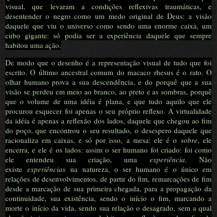
visual, que levaram a condições reflexivas traumáticas, e
desentender o negro como um medo original de Deus: a visão
daquele que viu o universo como sendo uma enorme caixa, um
cubo gigante: só podia ser a experiência daquele que sempre
habitou uma ação.
De modo que o desenho é a representação visual de tudo que foi
escrito. O último ancestral comum do macaco rhesus é o rato. O
olhar humano prova a sua descendência, e do porquê que a sua
visão se perdeu em meio ao branco, ao preto e as sombras, porquê
que o volume de uma idéia é plana, e que tudo aquilo que ele
procurou esquecer foi apenas o seu próprio reflexo. A virtualidade
da idéia é apenas a reflexão dos lados, daquele que chegou ao fim
do poço, que encontrou o seu resultado, o desespero daquele que
racionaliza em caixas, e só por isso, a mesa: ele é o
sobre
, ele
encerra, e ele é os lados: assim o ser humano foi criado: foi como
ele entendeu sua criação, uma
experiência
. Não
existe
experiências
na natureza, o ser humano é o único em
relações de desenvolvimentos, de partir do fim, remarcações de fim
desde a marcação de sua primeira chegada, para a propagação da
continuidade, sua existência, sendo o início o fim, marcando a
morte o início da vida, sendo sua relação o desagrado, sem a qual