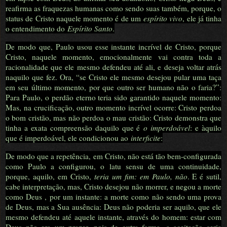
reafirma as fraquezas humanas como sendo suas também, porque, o
status de Cristo naquele momento é de um
espírito vivo
, ele já tinha
o entendimento do
Espírito Santo
.
De modo que, Paulo usou esse instante incrível de Cristo, porque
Cristo, naquele momento, emocionalmente vai contra toda a
racionalidade que ele mesmo defendeu até ali, e deseja voltar atrás
naquilo que fez. Ora, “se Cristo ele mesmo desejou pular uma taça
em seu último momento, por que outro ser humano não o faria?”:
Para Paulo, o perdão eterno teria sido garantido naquele momento:
Mas, na crucificação, outro momento incrível ocorre: Cristo perdoa
o bom cristão, mas não perdoa o mau cristão: Cristo demonstra que
tinha a exata compreensão daquilo que é
o imperdoável
: e àquilo
que é imperdoável, ele condicionou ao
interficite
:
De modo que a repetência, em Cristo, não está tão bem-configurada
como Paulo a configurou, o latu sensu de uma continuidade,
porque, aquilo, em Cristo,
teria um fim: em Paulo, não
. E é sutil,
cabe interpretação, mas, Cristo desejou não morrer, e negou a morte
como Deus , por um instante: a morte como não sendo uma prova
de Deus, mas a Sua ausência: Deus não poderia ser aquilo, que ele
mesmo defendeu até aquele instante, através do homem: estar com