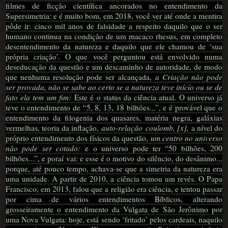
filmes de ficção científica ancorados no entendimento da
Supersimetria: e é muito bom, em 2018, você ver até onde a mentira
pôde ir: cinco mil anos de falsidade a respeito daquilo que o ser
humano continua na condição de um macaco rhesus, em completo
desentendimento da natureza e daquilo que ele chamou de ‘sua
própria criação’. O que você perguntou está envolvido numa
deseducação da questão e um descaminho de autoridade, de modo
que nenhuma resolução pode ser alcançada,
a Criação não pode
ser provada, não se sabe ao certo se a natureza teve início ou se de
fato ela tem um fim:
Este é o status da ciência atual. O universo já
teve o entendimento de “5, 8, 13, 18 bilhões...”, e é provável que o
entendimento da filogenia dos quasares, matéria negra, galáxias
vermelhas, teoria da inflação,
auto
-
relação
coulomb, [
x
],
a nível do
próprio entendimento dos físicos da questão,
um centro no universo
não pode ser cotado:
e o universo pode ter “50 bilhões, 200
bilhões...”, e poraí vai: e esse é o motivo do silêncio, do desânimo...
porque, até pouco tempo, achava-se que a simetria da natureza era
uma unidade. A partir de 2010, a ciência tomou um revés. O Papa
Francisco, em 2013, falou que a religião era ciência, e tentou passar
por cima de vários entendimentos Bíblicos, alterando
grosseiramente o entendimento da Vulgata de São Jerônimo por
uma Nova Vulgata: hoje, está sendo ‘fritado’ pelos cardeais, naquilo