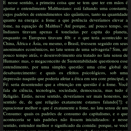
E nesse sentido, a primeira coisa que se tem que ter em mãos é
ajustar o entendimento Malthusiano: está faltando uma constante,
cujos padrões de entendimentos são quânticos, tanto na quantidade
quanto na energia: a fome: a que potência deveríamos elevar a
fome, na equação de Malthus? Até porque, até pouco tempo, os
Indianos tiravam apenas 4 toneladas per capita do planeta,
enquanto os Europeus tiravam 40t: e o que teria acontecido se
China, África e Ásia, ou mesmo, o Brasil, tivessem seguido em seus
anonimatos econômicos, no latu sensu de uma selvageria? Sim, até
pouco tempo atrás, o desenvolvimento era tratado no latu sensu de
Humano: mas, o megaconceito de Sustentabilidade questionou esse
entendimento, por uma simples questão: uma crise global de
desabastecimento: e quais os efeitos psicológicos, sob uma
depressão naquilo que poderia afetar a ética em seu core principal, a
Fé: seria desentender que a obtenção em questão é a fome. Você
fala de ciência, tecnologia, sociedade, democracia, mas tudo é
Religião. Então, nesse sentido, deveríamos ser mais honestos, no
sentido de, de que religião exatamente estamos falando[?]: e
equacionar melhor o que é exatamente a fome, no latu sensu de um
Consumo: quais os padrões de consumo do capitalismo, e o que
aconteceria se tais padrões não fossem inicializados: e nesse
sentido, entender melhor o significado da comida: porque, se você