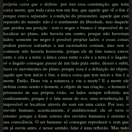
própria caixa que o definiu:
por isso essa constatação, que toda
caixa morre, que toda caixa tem um fim, que aquele que vê o fim é
porque estava separado: a condição do prisioneiro, aquele que está
separado do mundo: não é o sentimento da liberdade, mas daquele
que perdeu sua posição : sem o negro o branco é impossível de se
localizar no plano, não haveria um centro, porque não haveriam
lados: somente no negro é possível projetar lados: e essas coisas
podem parecer estranhas a um racionalista comum, mas sem o
contraste não haveria horizonte, porque ele de fato nunca esteve
entre o céu e a terra: a única coisa entre o céu e a terra é o ângulo:
só o ângulo consegue passar de um lado para outro, descer e subir,
fazer os movimentos do plano: porque essa é a definição do objeto,
aquilo que tem início e fim: a única coisa que tem início e fim é a
morte. Então, Deus viu a natureza e viu a morte? E a morte ele
definiu como sendo o homem, o objeto de sua criação... o homem é
prisioneiro de sua própria visão, os lados sempre refletirão um
confinamento, porque é o latu sensu do eco, uma reverberação. É
impossível se localizar através do som em uma caixa. Por isso, o
ouvido humano, acusticamente, é unidirecional: ele só ouve o
retorno: porque a fonte sonora dos ouvidos humanos é externo a
sua consciência. O ser humano só consegue reproduzir o som que
ele já ouviu antes, e nesse sentido, falar é uma reflexão. Mas tudo