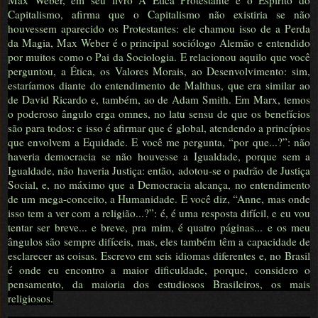
Max Weber, em seu livro A Ética Protestante e o Espírito do
Capitalismo, afirma que o Capitalismo não existiria se não
houvessem aparecido os Protestantes: ele chamou isso de a Perda
da Magia, Max Weber é o principal sociólogo Alemão e entendido
por muitos como o Pai da Sociologia. E relacionou aquilo que você
perguntou, a Ética, os Valores Morais, ao Desenvolvimento: sim,
estaríamos diante do entendimento de Malthus, que era similar ao
de David Ricardo e, também, ao de Adam Smith. Em Marx, temos
o poderoso ângulo erga omnes, no latu sensu de que os benefícios
são para todos: e isso é afirmar que é global, atendendo a princípios
que envolvem a Equidade. E você me pergunta, “por que...?”: não
haveria democracia se não houvesse a Igualdade, porque sem a
Igualdade, não haveria Justiça: então, adotou-se o padrão de Justiça
Social, e, no máximo que a Democracia alcança, no entendimento
de um mega-conceito, a Humanidade. E você diz, “Anne, mas onde
isso tem a ver com a religião...?”: é, é uma resposta difícil, e eu vou
tentar ser breve... e breve, pra mim, é quatro páginas... e os meu
ângulos são sempre difíceis, mas, eles também têm a capacidade de
esclarecer as coisas. Escrevo em seis idiomas diferentes e, no Brasil
é onde eu encontro a maior dificuldade, porque, considero o
pensamento, da maioria dos estudiosos Brasileiros, os mais
religiosos.