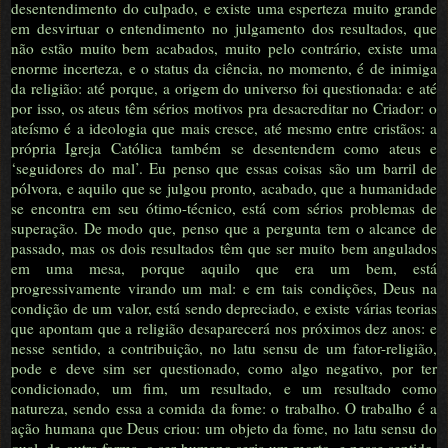
desentendimento do culpado, e existe uma esperteza muito grande
em desvirtuar o entendimento no julgamento dos resultados, que
não estão muito bem acabados, muito pelo contrário, existe uma
enorme incerteza, e o status da ciência, no momento, é de inimiga
da religião: até porque, a origem do universo foi questionada: e até
por isso, os ateus têm sérios motivos pra desacreditar no Criador: o
ateísmo é a ideologia que mais cresce, até mesmo entre cristãos: a
própria Igreja Católica também se desentendem como ateus e
‘seguidores do mal’. Eu penso que essas coisas são um barril de
pólvora, e aquilo que se julgou pronto, acabado, que a humanidade
se encontra em seu ótimo-técnico, está com sérios problemas de
superação. De modo que, penso que a pergunta tem o alcance de
passado, mas os dois resultados têm que ser muito bem angulados
em uma mesa, porque aquilo que era um bem, está
progressivamente virando um mal: e em tais condições, Deus na
condição de um valor, está sendo depreciado, e existe várias teorias
que apontam que a religião desaparecerá nos próximos dez anos: e
nesse sentido, a contribuição, no latu sensu de um fator-religião,
pode e deve sim ser questionado, como algo negativo, por ter
condicionado, um fim, um resultado, e um resultado como
natureza, sendo essa a comida da fome: o trabalho. O trabalho é a
ação humana que Deus criou: um objeto da fome, no latu sensu do