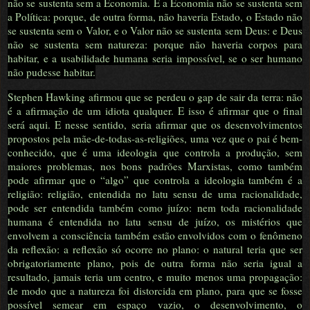
não se sustenta sem a Economia. E a Economia não se sustenta sem
a Política: porque, de outra forma, não haveria Estado, o Estado não
se sustenta sem o Valor, e o Valor não se sustenta sem Deus: e Deus
não se sustenta sem natureza: porque não haveria corpos para
habitar, e a usabilidade humana seria impossível, se o ser humano
não pudesse habitar.
Stephen Hawking afirmou que se perdeu o gap de sair da terra: não
é a afirmação de um idiota qualquer. E isso é afirmar que o final
será aqui. E nesse sentido, seria afirmar que os desenvolvimentos
propostos pela mãe-de-todas-as-religiões, uma vez que o pai é bem-
conhecido, que é uma ideologia que controla a produção, sem
maiores problemas, nos bons padrões Marxistas, como também
pode afirmar que o “algo” que controla a ideologia também é a
religião: religião, entendida no latu sensu de uma racionalidade,
pode ser entendida também como juízo: nem toda racionalidade
humana é entendida no latu sensu de juízo, os mistérios que
envolvem a consciência também estão envolvidos com o fenômeno
da reflexão: a reflexão só ocorre no plano: o natural teria que ser
obrigatoriamente plano, pois de outra forma não seria igual a
resultado, jamais teria um centro, e muito menos uma propagação:
de modo que a natureza foi distorcida em plano, para que se fosse
possível semear em espaço vazio, o desenvolvimento, o