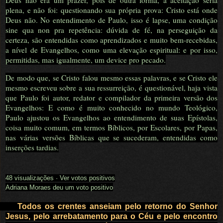
Deus não era um prazer, pois de outra forma, a aceitação seria
plena, e não foi: questionando sua própria prova: Cristo está onde
Deus não. No entendimento de Paulo, isso é lapse, uma condição
sine qua non pra repetência: dúvida de fé, na perseguição da
certeza, são entendidas como aprendizados e muito bem-recebidas,
a nível de Evangelhos, como uma elevação espiritual: e por isso,
permitidas, mas igualmente, um device pro pecado.
De modo que, se Cristo falou mesmo essas palavras, e se Cristo ele
mesmo escreveu sobre a sua ressurreição, é questionável, haja vista
que Paulo foi autor, redator e compilador da primeira versão dos
Evangelhos: E como é muito conhecido no mundo Teológico,
Paulo ajustou os Evangelhos ao entendimento de suas Epístolas,
coisa muito comum, em termos Bíblicos, por Escolares, por Papas,
nas várias versões Bíblicas que se sucederam, entendidas como
inserções tardias.
48 visualizações
·
Ver votos positivos
Adriana Moraes deu um voto positivo
Todos os crentes anseiam pelo retorno do Senhor
Jesus, pelo arrebatamento para o Céu e pelo encontro