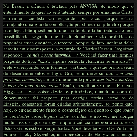
No Brasil, a ciência é tutelada pela ANVISA, de modo que o
entendimento da questão será tutelado sempre por uma mesa Cristã,
e nenhum cientista vai responder pra você, porque estaria
arranjando uma grande complicação pra si mesmo: primeiro porque
os colegas irão questioná-lo que sua teoria é falha, trata-se de uma
possibilidade, segundo que, institucionalmente são proibidos de
responder essas questões, e terceiro, porque de fato, nenhum deles
acredita em suas respostas, a exemplo de Charles Darwin, ‘seguiram
supondo’:
“se nós possibilitarmos...”:
Você irá fazer uma simples
pergunta do tipo, “existe alguma partícula elementar no universo?”,
e ele vai responder com fórmulas, vai trazer a questão pra sua seara
de desentendimentos e fugir. Ora, se o universo
não tem uma
partícula elementar
, como é que se pode provar
que toda a matéria
é feita de uma única coisa
? Então, acreditou-se que a Partícula
Higgs seria essa coisa: desde os primórdios, quando a teoria da
Supersimetria foi proposta para corrigir teorias, como as de
Einstein, constantes foram criadas arbitrariamente, ao ponto que,
hoje, o entendimento físico e cosmológico da questão é que
todas
as constantes cosmológicas estão erradas:
e não vou me alongar
muito nisso: o que eu digo é que a ciência quebrou a cara, e os
físicos sérios estão envergonhados. Você deve ter visto De Volta pro
Futuro, Lucky Skywalker, as super-séries de Hollywood e mega-